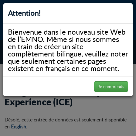
Attention!
Bienvenue dans le nouveau site Web
myNOSM
Accessibilité
A-
A+
English
de l’EMNO. Même si nous sommes
en train de créer un site
complètement bilingue, veuillez noter
MENU
que seulement certaines pages
existent en français en ce moment.
NOSM.ca
Communauté
Éducation médicale autochtone
Integrated Community Experience (ICE)
Je comprends
Integrated Community
Experience (ICE)
Désolé, cette entrée de données est seulement disponible
en
English
.