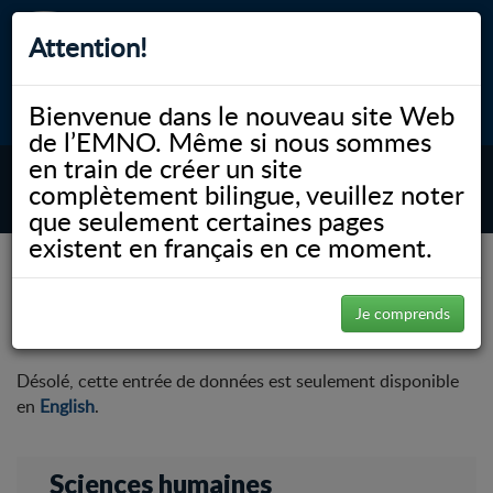
Attention!
Bienvenue dans le nouveau site Web
myNOSM
Accessibilité
A-
A+
English
de l’EMNO. Même si nous sommes
en train de créer un site
complètement bilingue, veuillez noter
MENU
que seulement certaines pages
existent en français en ce moment.
NOSM.ca
Faculté
Sciences humaines
Infolettre – Spectrum
Infolettre – Spectrum
Je comprends
Désolé, cette entrée de données est seulement disponible
en
English
.
Sciences humaines