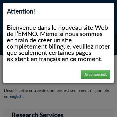
Attention!
Bienvenue dans le nouveau site Web
myNOSM
Accessibilité
A-
A+
English
de l’EMNO. Même si nous sommes
en train de créer un site
complètement bilingue, veuillez noter
MENU
que seulement certaines pages
existent en français en ce moment.
NOSM.ca
Recherche
Research Services
ROMEO Research Resources
ROMEO Research Resources
Je comprends
Désolé, cette entrée de données est seulement disponible
en
English
.
Research Services