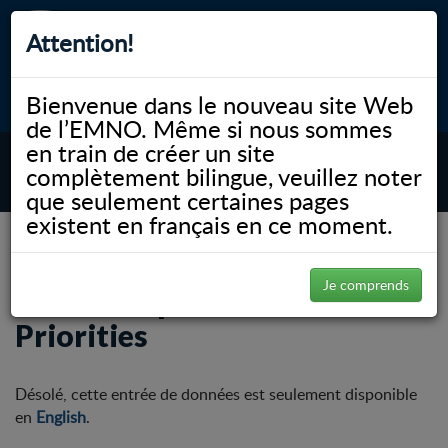
Attention!
Bienvenue dans le nouveau site Web
myNOSM
Accessibilité
A-
A+
English
de l’EMNO. Même si nous sommes
en train de créer un site
complètement bilingue, veuillez noter
MENU
que seulement certaines pages
existent en français en ce moment.
NOSM.ca
Recherche
Research Communications
Annual Reports & Research Priorities
Je comprends
Annual Reports & Research
Priorities
Désolé, cette entrée de données est seulement disponible
en
English
.