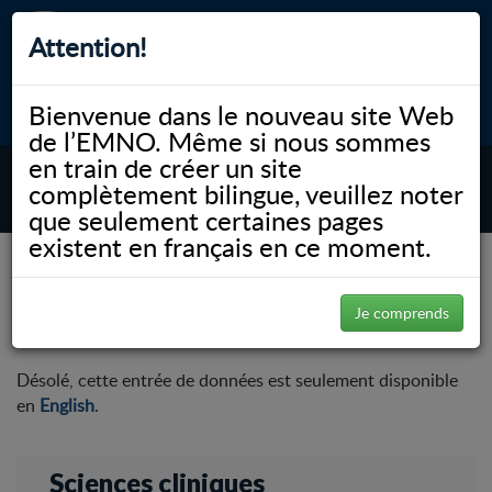
Attention!
Bienvenue dans le nouveau site Web
myNOSM
Accessibilité
A-
A+
English
de l’EMNO. Même si nous sommes
en train de créer un site
complètement bilingue, veuillez noter
MENU
que seulement certaines pages
existent en français en ce moment.
NOSM.ca
Faculté
Sciences cliniques
Coordonnées
Coordonnées
Je comprends
Désolé, cette entrée de données est seulement disponible
en
English
.
Sciences cliniques