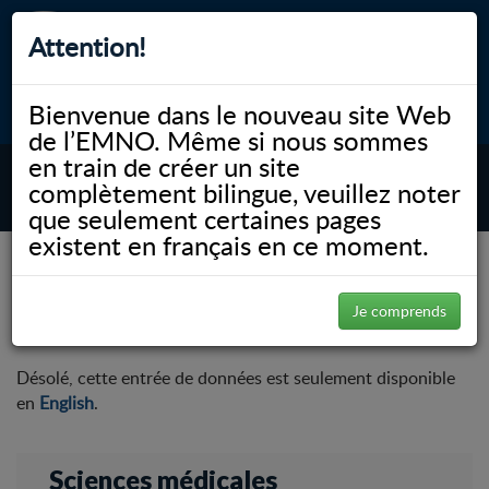
Attention!
Bienvenue dans le nouveau site Web
myNOSM
Accessibilité
A-
A+
English
de l’EMNO. Même si nous sommes
en train de créer un site
complètement bilingue, veuillez noter
MENU
que seulement certaines pages
existent en français en ce moment.
NOSM.ca
Faculté
Sciences médicales
Ressources
Ressources
Je comprends
Désolé, cette entrée de données est seulement disponible
en
English
.
Sciences médicales