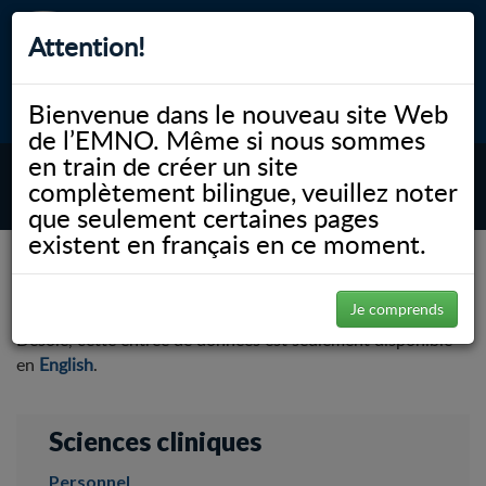
Attention!
Bienvenue dans le nouveau site Web
myNOSM
Accessibilité
A-
A+
English
de l’EMNO. Même si nous sommes
en train de créer un site
complètement bilingue, veuillez noter
MENU
que seulement certaines pages
existent en français en ce moment.
NOSM.ca
Faculté
Sciences cliniques
Je comprends
Désolé, cette entrée de données est seulement disponible
en
English
.
Sciences cliniques
Personnel