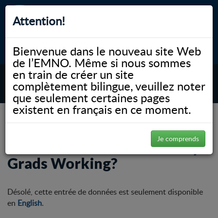
Attention!
Bienvenue dans le nouveau site Web
myNOSM
Accessibilité
A-
A+
English
de l’EMNO. Même si nous sommes
en train de créer un site
complètement bilingue, veuillez noter
MENU
que seulement certaines pages
existent en français en ce moment.
NOSM.ca
Communauté
Physician Workforce Strategy
Where are NOSM University Grads Working?
Je comprends
Where are NOSM University
Grads Working?
Désolé, cette entrée de données est seulement disponible
en
English
.