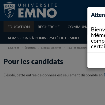
Atten
ÉDUCATION
RECHERCHE
COMMUNAUTÉ
Bienv
Même 
ADMISSIONS À L'UNIVERSITÉ DE L'EMNO
compl
certa
NOSM.ca
Éducation
Medical Electives
Pour les candidats
Pour les candidats
Désolé, cette entrée de données est seulement disponible en