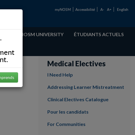
myNOSM
Accessibilité
A-
A+
English
ABOUT NOSM UNIVERSITY
ÉTUDIANTS ACTUELS
.
ement
nt.
Medical Electives
I Need Help
mprends
Addressing Learner Mistreatment
Clinical Electives Catalogue
Pour les candidats
For Communities