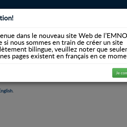
tion!
BIBLIOTHÈQUE
ALUMNI
FACULTÉ
DONATE
enue dans le nouveau site Web de l’EMNO
si nous sommes en train de créer un site
ètement bilingue, veuillez noter que seul
ines pages existent en français en ce mome
Je co
English
.