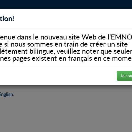
tion!
BIBLIOTHÈQUE
ALUMNI
FACULTÉ
DONATE
enue dans le nouveau site Web de l’EMNO
si nous sommes en train de créer un site
ètement bilingue, veuillez noter que seul
ines pages existent en français en ce mome
formation
t information
Je co
English
.