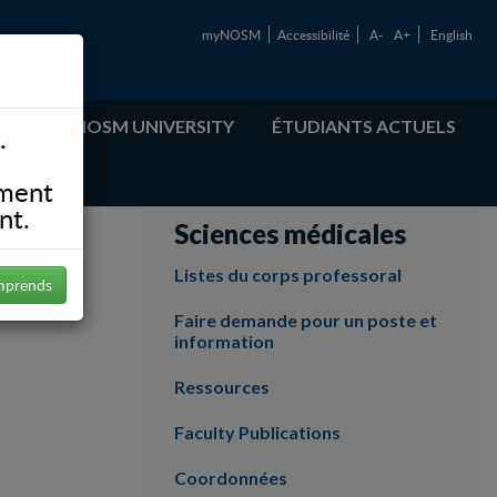
myNOSM
Accessibilité
A-
A+
English
ABOUT NOSM UNIVERSITY
ÉTUDIANTS ACTUELS
.
ement
nt.
Sciences médicales
Listes du corps professoral
mprends
Faire demande pour un poste et
information
Ressources
Faculty Publications
Coordonnées