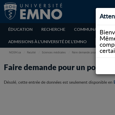
Atten
ÉDUCATION
RECHERCHE
COMMUNAUTÉ
Bienv
Même 
ADMISSIONS À L'UNIVERSITÉ DE L'EMNO
compl
certa
NOSM.ca
Faculté
Sciences médicales
Faire demande pour un poste et in
Faire demande pour un poste e
Désolé, cette entrée de données est seulement disponible en