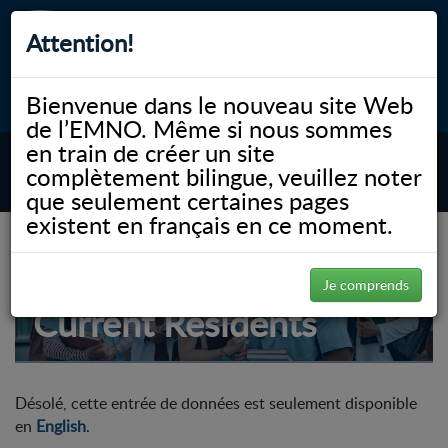
Attention!
Bienvenue dans le nouveau site Web
myNOSM
Accessibilité
A-
A+
English
de l’EMNO. Même si nous sommes
en train de créer un site
complètement bilingue, veuillez noter
MENU
que seulement certaines pages
existent en français en ce moment.
Je comprends
Current Residents
Désolé, cette entrée de données est seulement disponible
en
English
.