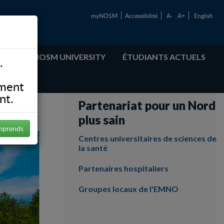
myNOSM
Accessibilité
A-
A+
English
ABOUT NOSM UNIVERSITY
ÉTUDIANTS ACTUELS
.
ement
nt.
Partenariat pour un Nord
plus sain
mprends
Centres universitaires de sciences de
la santé
Partenaires hospitaliers
Groupes locaux de l'EMNO