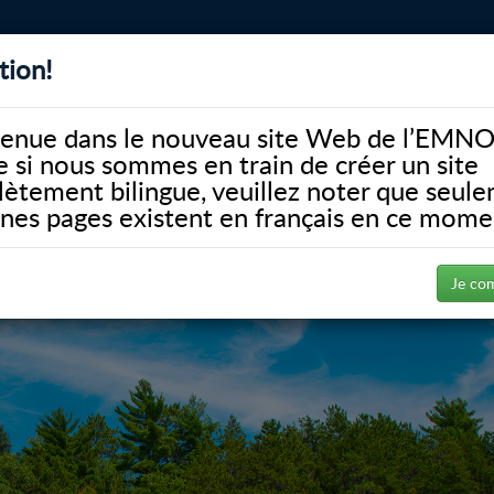
tion!
BIBLIOTHÈQUE
ALUMNI
FACULTÉ
DONATE
enue dans le nouveau site Web de l’EMNO
si nous sommes en train de créer un site
ètement bilingue, veuillez noter que seul
ines pages existent en français en ce mome
Je co