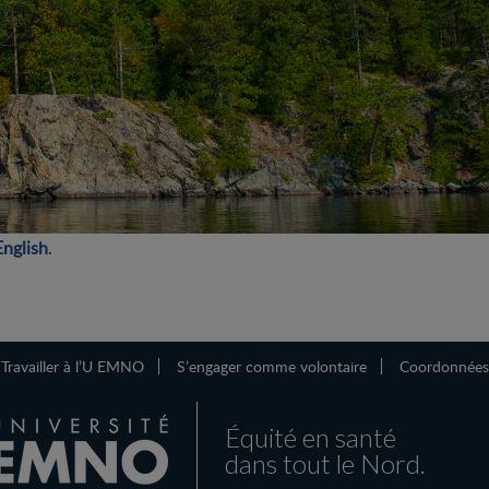
English
.
Travailler à l’U EMNO
S’engager comme volontaire
Coordonnées
Équité en santé
dans tout le Nord.