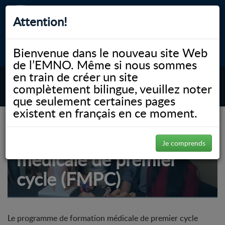
Attention!
Bienvenue dans le nouveau site Web
myNOSM
Accessibilité
A-
A+
English
de l’EMNO. Même si nous sommes
en train de créer un site
complètement bilingue, veuillez noter
MENU
que seulement certaines pages
existent en français en ce moment.
Admissions au
Programme de formation
Je comprends
médicale de premier
cycle (FMPC)
Le programme de formation médicale de premier cycle