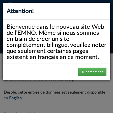
Attention!
Bienvenue dans le nouveau site Web
myNOSM
Accessibilité
A-
A+
English
de l’EMNO. Même si nous sommes
en train de créer un site
complètement bilingue, veuillez noter
MENU
que seulement certaines pages
existent en français en ce moment.
NOSM.ca
Faculté
Prix ​​et reconnaissance
NOSM University Faculty Awards of
Je comprends
Excellence and Scholarship
Désolé, cette entrée de données est seulement disponible
en
English
.