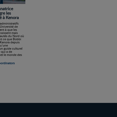
natrice
gre les
é à Kenora
administratifs
'Université de
ent à que les
ssissent mais
autés du Nord où
ent ce que Bobbi
e Kenora depuis
qu’une
un guide culturel
 qui a de
et le monde des
oordinators