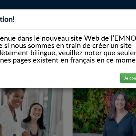
tion!
BIBLIOTHÈQUE
ALUMNI
FACULTÉ
DONATE
enue dans le nouveau site Web de l’EMNO
si nous sommes en train de créer un site
ètement bilingue, veuillez noter que seul
ines pages existent en français en ce mome
Je co