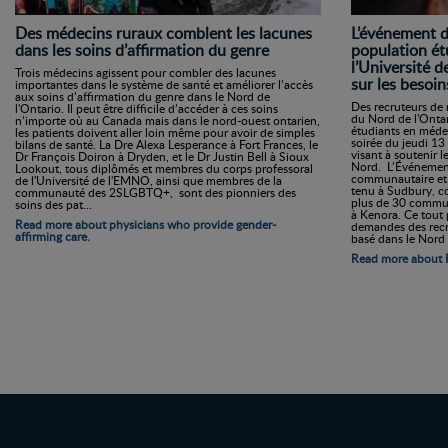
Des médecins ruraux comblent les lacunes
L’événement d
dans les soins d’affirmation du genre
population ét
l’Université 
Trois médecins agissent pour combler des lacunes
sur les besoin
importantes dans le système de santé et améliorer l’accès
aux soins d’affirmation du genre dans le Nord de
Des recruteurs d
l'Ontario. Il peut être difficile d’accéder à ces soins
du Nord de l'Ontar
n’importe où au Canada mais dans le nord-ouest ontarien,
étudiants en méde
les patients doivent aller loin même pour avoir de simples
soirée du jeudi 1
bilans de santé. La Dre Alexa Lesperance à Fort Frances, le
visant à soutenir 
Dr François Doiron à Dryden, et le Dr Justin Bell à Sioux
Nord. L’Événement
Lookout, tous diplômés et membres du corps professoral
communautaire et d
de l'Université de l'EMNO, ainsi que membres de la
tenu à Sudbury, c
communauté des 2SLGBTQ+, sont des pionniers des
plus de 30 commun
soins des pat...
à Kenora. Ce tout
Read more about physicians who provide gender-
demandes des recr
affirming care.
basé dans le Nord d
Read more about 