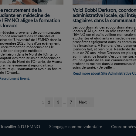
Voici Bobbi Derkson, coordon
e recrutement de la
administrative locale, qui intè
udiante en médecine de
stagiaires dans la communaut
de l’EMNO aligne la formation
s locaux
Les coordonnatrices et coordonnateurs 
locaux (CAL) jouent un rôle essentiel à l
e médecins provenant de communautés
l'EMNO car elles/ils veillent non seulem
io ont rencontré des étudiantes et
étudiantes et étudiants en médecine réu
cine de l'Université de l’EMNO dans la
prospèrent également dans les commun
3 novembre 2025, lors d'un événement
ils s’instruisent. À Kenora, c’est justem
le recrutement de médecins dans le
Derkson fait, et bien plus. Résidente d
 de conciergerie médicale
plus de 20 ans, Mme Derkson est plus 
e liaison dans le Nord de l'Ontario,
administratrice locale, c’est un mentor, 
omptait des recruteurs de médecins de
et une agente de liaison communautaire
autés du Nord de l'Ontario, de Hearst
profondes racines dans la communauté 
 premier événement répondait aux
soins de santé. « Je veille ...
uteurs qui souhaitaient avoir un forum
e l’Ontari...
Read more about Site Administrative C
Recruitment Event.
1
2
3
…
7
Next →
Travailler à l’U EMNO
S’engager comme volontaire
Coordonnées