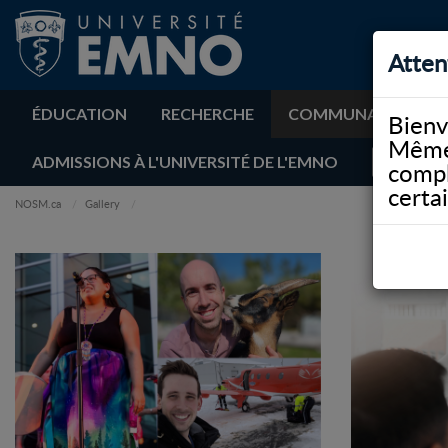
Atten
ÉDUCATION
RECHERCHE
COMMUNAUTÉ
Bienv
Même 
ADMISSIONS À L'UNIVERSITÉ DE L'EMNO
compl
certa
NOSM.ca
Gallery