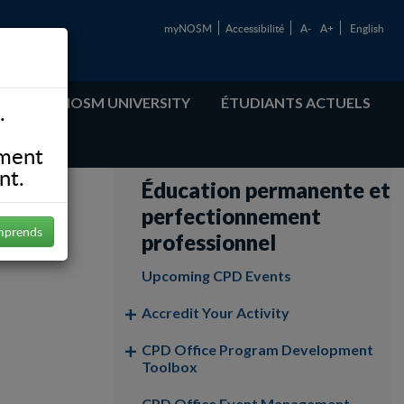
myNOSM
Accessibilité
A-
A+
English
ABOUT NOSM UNIVERSITY
ÉTUDIANTS ACTUELS
.
ement
nt.
Éducation permanente et
perfectionnement
mprends
professionnel
Upcoming CPD Events
Accredit Your Activity
CPD Office Program Development
Toolbox
CPD Office Event Management