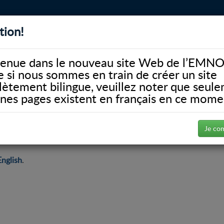
tion!
BIBLIOTHÈQUE
ALUMNI
FACULTÉ
DONATE
enue dans le nouveau site Web de l’EMNO
si nous sommes en train de créer un site
ètement bilingue, veuillez noter que seul
ines pages existent en français en ce mome
el
Services de gestion des événements
ments
Je co
English
.