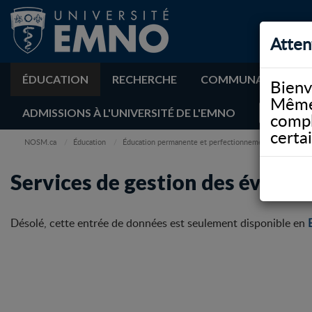
Atten
ÉDUCATION
RECHERCHE
COMMUNAUTÉ
Bienv
Même 
ADMISSIONS À L'UNIVERSITÉ DE L'EMNO
compl
certa
NOSM.ca
Éducation
Éducation permanente et perfectionnement professionn
Services de gestion des événe
Désolé, cette entrée de données est seulement disponible en