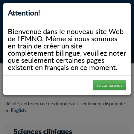
Attention!
Bienvenue dans le nouveau site Web
myNOSM
Accessibilité
A-
A+
English
de l’EMNO. Même si nous sommes
en train de créer un site
complètement bilingue, veuillez noter
MENU
que seulement certaines pages
existent en français en ce moment.
NOSM.ca
Faculté
Sciences cliniques
Faculty Publications
Faculty Publications
Je comprends
Désolé, cette entrée de données est seulement disponible
en
English
.
Sciences cliniques