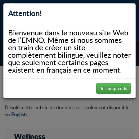
Attention!
Bienvenue dans le nouveau site Web
myNOSM
Accessibilité
A-
A+
English
de l’EMNO. Même si nous sommes
en train de créer un site
complètement bilingue, veuillez noter
MENU
que seulement certaines pages
existent en français en ce moment.
NOSM.ca
Faculté
Sciences cliniques
Wellness
Emotional Health
Emotional Health
Je comprends
Désolé, cette entrée de données est seulement disponible
en
English
.
Wellness