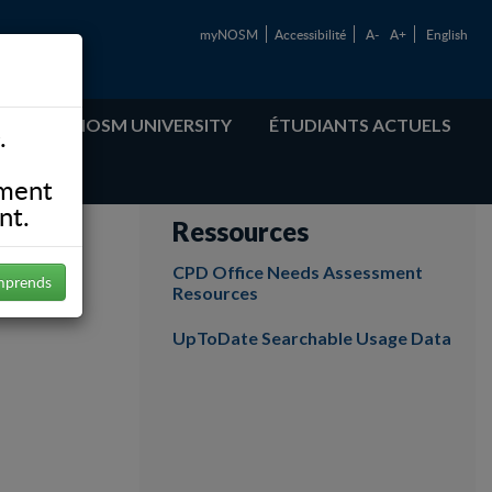
myNOSM
Accessibilité
A-
A+
English
ABOUT NOSM UNIVERSITY
ÉTUDIANTS ACTUELS
.
ement
nt.
Ressources
CPD Office Needs Assessment
mprends
Resources
UpToDate Searchable Usage Data