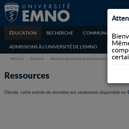
Atten
ÉDUCATION
RECHERCHE
COMMUNAUTÉ
Bienv
Même 
ADMISSIONS À L'UNIVERSITÉ DE L'EMNO
compl
certa
NOSM.ca
Éducation
Éducation permanente et perfectionnement professionn
Ressources
Désolé, cette entrée de données est seulement disponible en