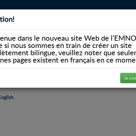
tion!
BIBLIOTHÈQUE
ALUMNI
FACULTÉ
DONATE
enue dans le nouveau site Web de l’EMNO
si nous sommes en train de créer un site
ètement bilingue, veuillez noter que seul
ines pages existent en français en ce mome
el
Ressources
Je co
English
.