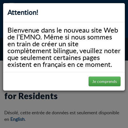
Attention!
Bienvenue dans le nouveau site Web
myNOSM
Accessibilité
A-
A+
English
de l’EMNO. Même si nous sommes
en train de créer un site
complètement bilingue, veuillez noter
MENU
que seulement certaines pages
existent en français en ce moment.
NOSM.ca
Éducation
Medical Electives
Clinical Placement Resources for Residents
Je comprends
Clinical Placement Resources
for Residents
Désolé, cette entrée de données est seulement disponible
en
English
.