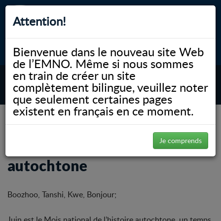
Attention!
Bienvenue dans le nouveau site Web
myNOSM
Accessibilité
A-
A+
English
de l’EMNO. Même si nous sommes
en train de créer un site
complètement bilingue, veuillez noter
MENU
que seulement certaines pages
existent en français en ce moment.
NOSM.ca
Communauté
Éducation médicale autochtone
Upcoming Events
Mois national de l’histoire autochtone
Je comprends
Mois national de l’histoire
autochtone
Boozhoo, Tanshi, Kwe, Bonjour;
Juin est le Mois national de l’histoire autochtone, un temps