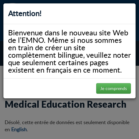
Attention!
Bienvenue dans le nouveau site Web
myNOSM
Accessibilité
A-
A+
English
de l’EMNO. Même si nous sommes
en train de créer un site
complètement bilingue, veuillez noter
MENU
que seulement certaines pages
existent en français en ce moment.
NOSM.ca
Recherche
Financement
Student Research at NOSM
UME Student Award in Medical Education Research
Je comprends
UME Student Award in
Medical Education Research
Désolé, cette entrée de données est seulement disponible
en
English
.