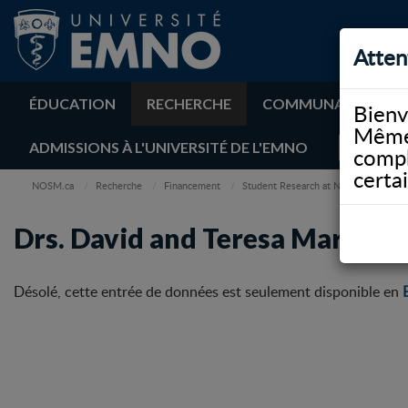
Atten
ÉDUCATION
RECHERCHE
COMMUNAUTÉ
Bienv
Même 
ADMISSIONS À L'UNIVERSITÉ DE L'EMNO
compl
certa
NOSM.ca
Recherche
Financement
Student Research at NOSM
Drs.
Drs. David and Teresa Marsh G
Désolé, cette entrée de données est seulement disponible en