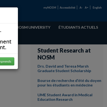
myNOSM
Accessibilité
A-
A+
English
ABOUT NOSM UNIVERSITY
ÉTUDIANTS ACTUELS
.
ement
nt.
Student Research at
NOSM
mprends
Drs. David and Teresa Marsh
Graduate Student Scholarship
Bourse de recherche d’été du doyen
pour les étudiants en médecine
UME Student Award in Medical
Education Research