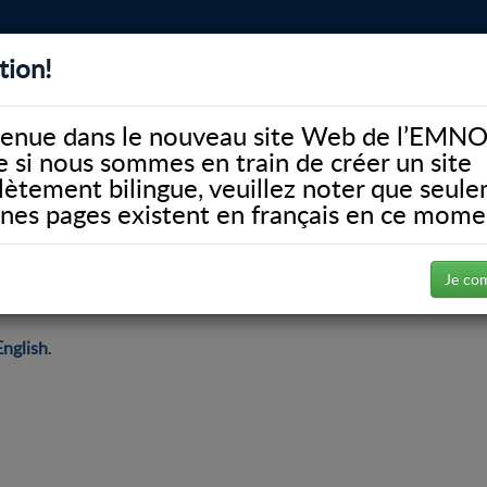
tion!
BIBLIOTHÈQUE
ALUMNI
FACULTÉ
DONATE
enue dans le nouveau site Web de l’EMNO
si nous sommes en train de créer un site
ètement bilingue, veuillez noter que seul
ines pages existent en français en ce mome
 David and Teresa Marsh Graduate Student Scholarship
raduate Student Scholarship
Je co
English
.