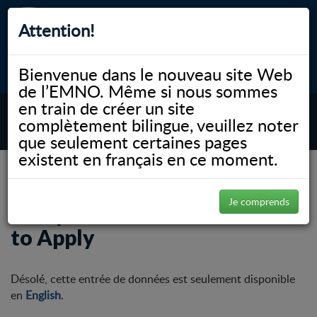
Attention!
Bienvenue dans le nouveau site Web
myNOSM
Accessibilité
A-
A+
English
de l’EMNO. Même si nous sommes
en train de créer un site
complètement bilingue, veuillez noter
MENU
que seulement certaines pages
existent en français en ce moment.
NOSM.ca
PGY3 Family Practice Anesthesia
Prospective Residents/ How to Apply
Je comprends
Prospective Residents/ How
to Apply
Désolé, cette entrée de données est seulement disponible
en
English
.