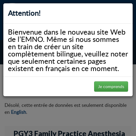
Attention!
Bienvenue dans le nouveau site Web
myNOSM
Accessibilité
A-
A+
English
de l’EMNO. Même si nous sommes
en train de créer un site
complètement bilingue, veuillez noter
MENU
que seulement certaines pages
existent en français en ce moment.
NOSM.ca
PGY3 Family Practice Anesthesia
Curriculum & Academics
Curriculum & Academics
Je comprends
Désolé, cette entrée de données est seulement disponible
en
English
.
PGY3 Family Practice Anesthesia