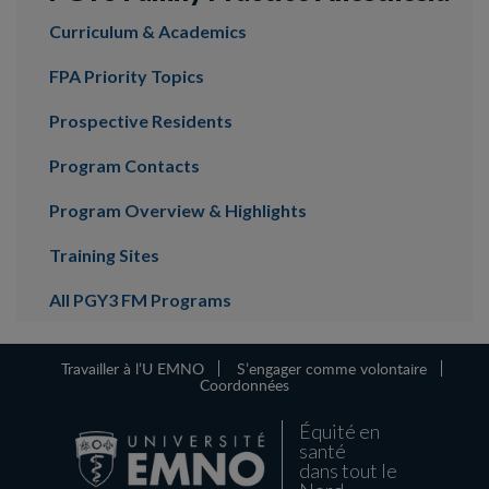
Curriculum & Academics
FPA Priority Topics
Prospective Residents
Program Contacts
Program Overview & Highlights
Training Sites
All PGY3 FM Programs
Travailler à l’U EMNO
S’engager comme volontaire
Coordonnées
Équité en
santé
dans tout le