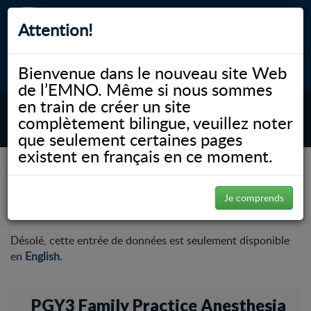
Attention!
Bienvenue dans le nouveau site Web
myNOSM
Accessibilité
A-
A+
English
de l’EMNO. Même si nous sommes
en train de créer un site
complètement bilingue, veuillez noter
MENU
que seulement certaines pages
existent en français en ce moment.
NOSM.ca
PGY3 Family Practice Anesthesia
FPA Priority Topics
FPA Priority Topics
Je comprends
Désolé, cette entrée de données est seulement disponible
en
English
.
PGY3 Family Practice Anesthesia