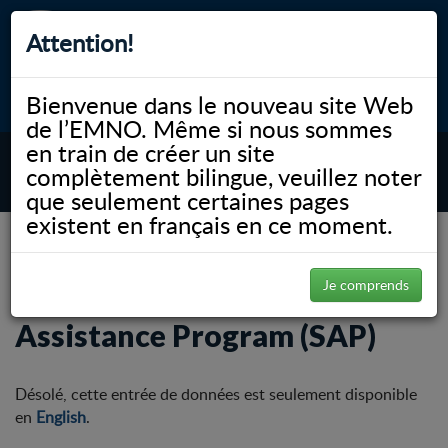
Attention!
Bienvenue dans le nouveau site Web
myNOSM
Accessibilité
A-
A+
English
de l’EMNO. Même si nous sommes
en train de créer un site
complètement bilingue, veuillez noter
MENU
que seulement certaines pages
existent en français en ce moment.
NOSM.ca
Éducation
Étudiants actuels
Homewood Health Student Assistance Program (SAP)
Je comprends
Homewood Health Student
Assistance Program (SAP)
Désolé, cette entrée de données est seulement disponible
en
English
.