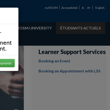
myNOSM
Accessibilité
A-
A+
English
ABOUT NOSM UNIVERSITY
ÉTUDIANTS ACTUELS
.
ement
nt.
Learner Support Services
Booking an Event
mprends
Booking an Appointment with LSS