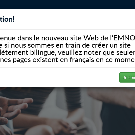
tion!
BIBLIOTHÈQUE
ALUMNI
FACULTÉ
DONATE
enue dans le nouveau site Web de l’EMNO
si nous sommes en train de créer un site
ètement bilingue, veuillez noter que seul
ines pages existent en français en ce mome
Je co