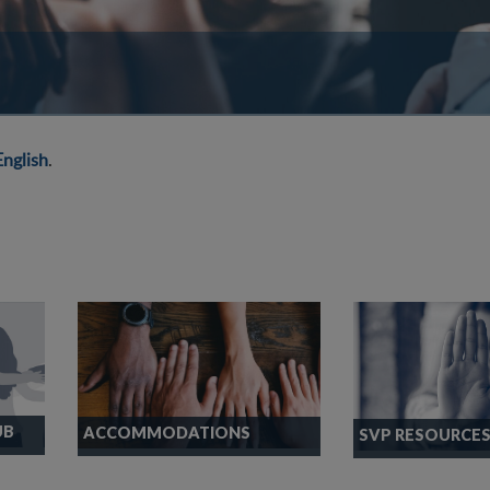
English
.
UB
ACCOMMODATIONS
SVP RESOURCE