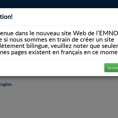
tion!
BIBLIOTHÈQUE
ALUMNI
FACULTÉ
DONATE
enue dans le nouveau site Web de l’EMNO
si nous sommes en train de créer un site
ètement bilingue, veuillez noter que seul
ines pages existent en français en ce mome
Office Policies
Je co
English
.