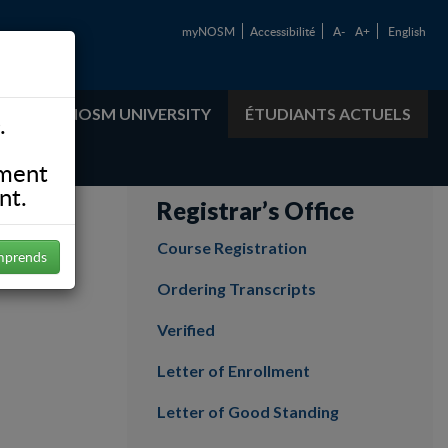
myNOSM
Accessibilité
A-
A+
English
ABOUT NOSM UNIVERSITY
ÉTUDIANTS ACTUELS
.
ement
nt.
Registrar’s Office
Course Registration
mprends
Ordering Transcripts
Verified
Letter of Enrollment
Letter of Good Standing