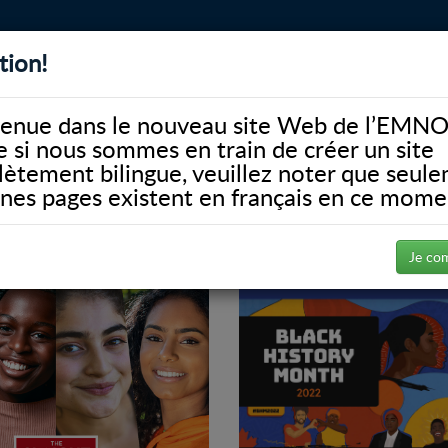
tion!
BIBLIOTHÈQUE
ALUMNI
FACULTÉ
DONATE
enue dans le nouveau site Web de l’EMNO
si nous sommes en train de créer un site
ètement bilingue, veuillez noter que seul
ines pages existent en français en ce mome
Je co