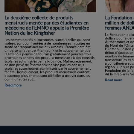
La Fondation 
La deuxième collecte de produits
million de dol
menstruels menée par des étudiantes en
femmes ANDC
médecine de l’EMNO appuie la Première
Nation du lac Kingfisher
La Fondation de la
dollars pour aider
Les communautés autochtones, surtout celles qui sont
Autochtones et de
isolées, sont confrontées à de nombreuses iniquités en
du Nord de l'Onta
santé par rapport aux milieux urbains. L’année dernière,
l'Ontario. Le don 
un partenariat entre Pharmaprix et le gouvernement de
début d’études en 
l’Ontario a permis de fournir gratuitement pour les trois
nombre de femmes
prochaines années des produits menstruels à des conseils
transsexuelles et n
scolaires administrés par la Province. Malheureusement,
à contribuer à au
ce don privé de Pharmaprix ne vise pas les conseils
région. « Je suis 
scolaires autochtones administrés par le gouvernement
Fondation de la fa
fédéral. Ironiquement, les produits menstruels coûtent
dit la Dre Sarita Ve
beaucoup plus cher et sont difficiles à trouver dans les
communautés aut...
Read more
Read more