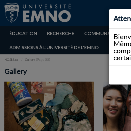
Atten
ÉDUCATION
RECHERCHE
COMMUNAUTÉ
Bienv
Même 
ADMISSIONS À L'UNIVERSITÉ DE L'EMNO
compl
certa
(Page 55)
NOSM.ca
Gallery
Gallery