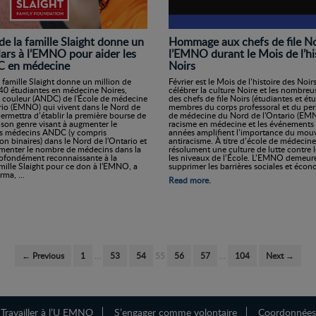
de la famille Slaight donne un
Hommage aux chefs de file No
lars à l’EMNO pour aider les
l’EMNO durant le Mois de l’hi
 en médecine
Noirs
 famille Slaight donne un million de
Février est le Mois de l’histoire des Noir
 40 étudiantes en médecine Noires,
célébrer la culture Noire et les nombreu
 couleur (ANDC) de l'École de médecine
des chefs de file Noirs (étudiantes et ét
rio (EMNO) qui vivent dans le Nord de
membres du corps professoral et du pers
permettra d’établir la première bourse de
de médecine du Nord de l'Ontario (EMNO
son genre visant à augmenter le
racisme en médecine et les événements 
 médecins ANDC (y compris
années amplifient l’importance du mo
on binaires) dans le Nord de l'Ontario et
antiracisme. À titre d’école de médecin
gmenter le nombre de médecins dans la
résolument une culture de lutte contre l
profondément reconnaissante à la
les niveaux de l’École. L’EMNO demeur
mille Slaight pour ce don à l'EMNO, a
supprimer les barrières sociales et écon
rma, ...
Read more.
← Previous
1
…
53
54
55
56
57
…
104
Next →
Travailler à l’U EMNO
S’engager comme volontaire
Coordonnées