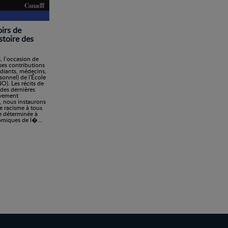
irs de
stoire des
s, l’occasion de
ses contributions
udiants, médecins,
onnel) de l'École
). Les récits de
des dernières
uvement
e, nous instaurons
e racisme à tous
e déterminée à
omiques de l�...