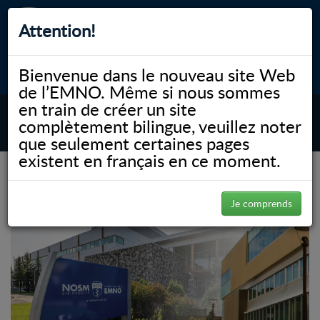
Attention!
Bienvenue dans le nouveau site Web
myNOSM
Accessibilité
A-
A+
English
de l’EMNO. Même si nous sommes
en train de créer un site
complètement bilingue, veuillez noter
MENU
que seulement certaines pages
existent en français en ce moment.
(Page 5)
NOSM.ca
Je comprends