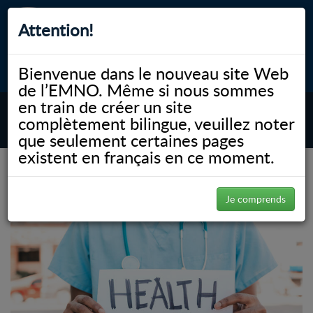
Attention!
Bienvenue dans le nouveau site Web
myNOSM
Accessibilité
A-
A+
English
de l’EMNO. Même si nous sommes
en train de créer un site
complètement bilingue, veuillez noter
MENU
que seulement certaines pages
existent en français en ce moment.
(Page 4)
NOSM.ca
Je comprends