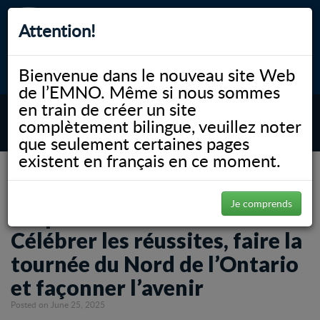
Attention!
Bienvenue dans le nouveau site Web
myNOSM
Accessibilité
A-
A+
English
de l’EMNO. Même si nous sommes
en train de créer un site
complètement bilingue, veuillez noter
MENU
que seulement certaines pages
existent en français en ce moment.
NOSM.ca
Amplifier l’incidence : Célébrer les réussites, faire la tournée du Nord de l’Ontario
et façonner l’avenir
Je comprends
Amplifier l’incidence :
Célébrer les réussites, faire la
tournée du Nord de l’Ontario
et façonner l’avenir
Posted on June 25, 2025