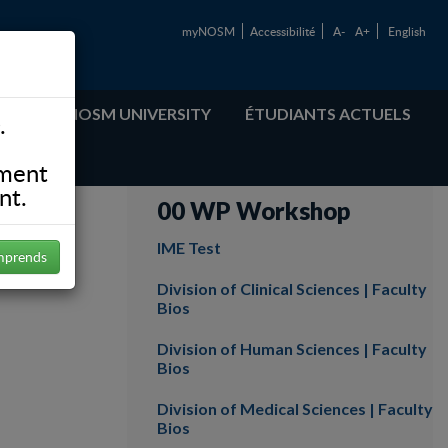
myNOSM
Accessibilité
A-
A+
English
ABOUT NOSM UNIVERSITY
ÉTUDIANTS ACTUELS
.
ement
nt.
00 WP Workshop
IME Test
mprends
Division of Clinical Sciences | Faculty
Bios
Division of Human Sciences | Faculty
Bios
Division of Medical Sciences | Faculty
Bios