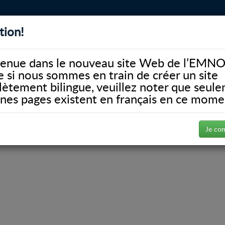
tion!
BIBLIOTHÈQUE
ALUMNI
FACULTÉ
DONATE
enue dans le nouveau site Web de l’EMNO
si nous sommes en train de créer un site
ètement bilingue, veuillez noter que seul
ines pages existent en français en ce mome
Faculty Bios
Je co