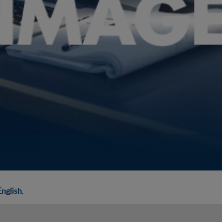
English
.