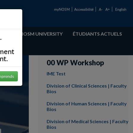
myNOSM
Accessibilité
A-
A+
English
ABOUT NOSM UNIVERSITY
ÉTUDIANTS ACTUELS
.
ement
nt.
00 WP Workshop
IME Test
mprends
Division of Clinical Sciences | Faculty
Bios
Division of Human Sciences | Faculty
Bios
Division of Medical Sciences | Faculty
Bios