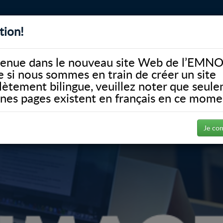
tion!
BIBLIOTHÈQUE
ALUMNI
FACULTÉ
DONATE
enue dans le nouveau site Web de l’EMNO
si nous sommes en train de créer un site
ètement bilingue, veuillez noter que seul
ines pages existent en français en ce mome
Je co