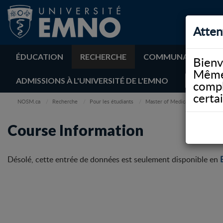
Atten
ÉDUCATION
RECHERCHE
COMMUNAUTÉ
Bienv
Même 
ADMISSIONS À L'UNIVERSITÉ DE L'EMNO
compl
certa
NOSM.ca
Recherche
Pour les étudiants
Master of Medical Studies
Course Information
Désolé, cette entrée de données est seulement disponible en