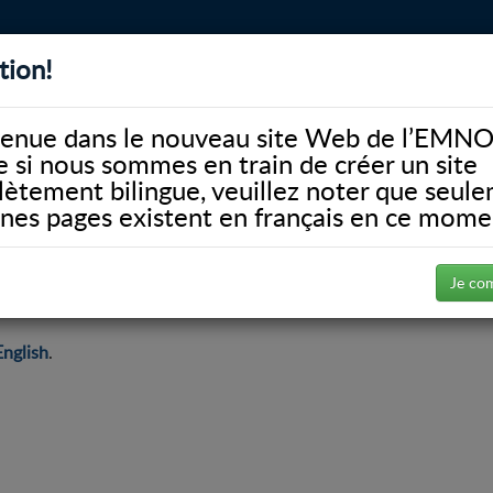
tion!
BIBLIOTHÈQUE
ALUMNI
FACULTÉ
DONATE
enue dans le nouveau site Web de l’EMNO
si nous sommes en train de créer un site
ètement bilingue, veuillez noter que seul
ines pages existent en français en ce mome
Course Information
Je co
English
.