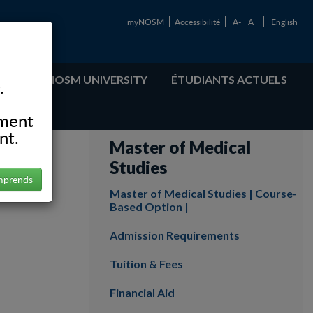
myNOSM
Accessibilité
A-
A+
English
ABOUT NOSM UNIVERSITY
ÉTUDIANTS ACTUELS
.
ement
nt.
Master of Medical
Studies
mprends
Master of Medical Studies | Course-
Based Option |
Admission Requirements
Tuition & Fees
Financial Aid