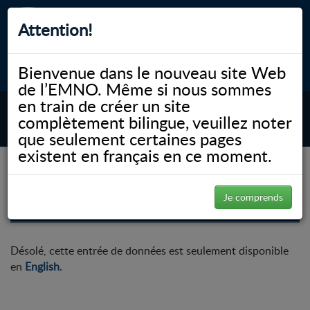
Attention!
Bienvenue dans le nouveau site Web
myNOSM
Accessibilité
A-
A+
English
de l’EMNO. Même si nous sommes
en train de créer un site
complètement bilingue, veuillez noter
MENU
que seulement certaines pages
existent en français en ce moment.
CampMed 2025
Je comprends
Désolé, cette entrée de données est seulement disponible
en
English
.