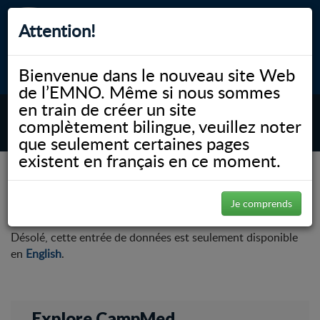
Attention!
Bienvenue dans le nouveau site Web
myNOSM
Accessibilité
A-
A+
English
de l’EMNO. Même si nous sommes
en train de créer un site
complètement bilingue, veuillez noter
MENU
que seulement certaines pages
existent en français en ce moment.
CampMed 2019
Je comprends
Désolé, cette entrée de données est seulement disponible
en
English
.
Explore CampMed