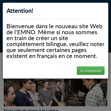
Attention!
Bienvenue dans le nouveau site Web
myNOSM
Accessibilité
A-
A+
English
de l’EMNO. Même si nous sommes
en train de créer un site
complètement bilingue, veuillez noter
MENU
que seulement certaines pages
existent en français en ce moment.
(Page 93)
NOSM.ca
Gallery
Gallery
Je comprends
De la salle de classe à la cuisine