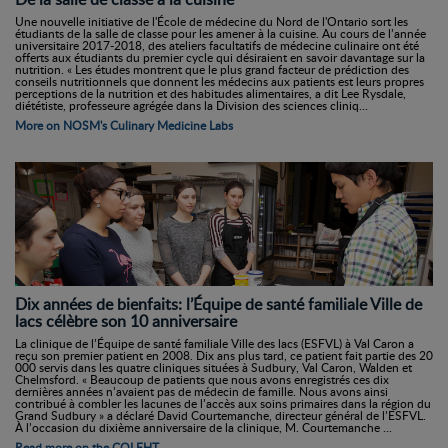
Une nouvelle initiative de l'École de médecine du Nord de l'Ontario sort les
étudiants de la salle de classe pour les amener à la cuisine. Au cours de l’année
universitaire 2017-2018, des ateliers facultatifs de médecine culinaire ont été
offerts aux étudiants du premier cycle qui désiraient en savoir davantage sur la
nutrition. « Les études montrent que le plus grand facteur de prédiction des
conseils nutritionnels que donnent les médecins aux patients est leurs propres
perceptions de la nutrition et des habitudes alimentaires, a dit Lee Rysdale,
diététiste, professeure agrégée dans la Division des sciences cliniq...
More on NOSM's Culinary Medicine Labs
Dix années de bienfaits: l’Équipe de santé familiale Ville de
lacs célèbre son 10 anniversaire
La clinique de l’Équipe de santé familiale Ville des lacs (ESFVL) à Val Caron a
reçu son premier patient en 2008. Dix ans plus tard, ce patient fait partie des 20
000 servis dans les quatre cliniques situées à Sudbury, Val Caron, Walden et
Chelmsford. « Beaucoup de patients que nous avons enregistrés ces dix
dernières années n’avaient pas de médecin de famille. Nous avons ainsi
contribué à combler les lacunes de l’accès aux soins primaires dans la région du
Grand Sudbury » a déclaré David Courtemanche, directeur général de l’ESFVL.
À l’occasion du dixième anniversaire de la clinique, M. Courtemanche ...
Read more on the COLFHT