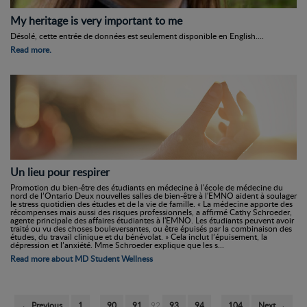
My heritage is very important to me
Désolé, cette entrée de données est seulement disponible en English....
Read more.
Un lieu pour respirer
Promotion du bien-être des étudiants en médecine à l'école de médecine du
nord de l’Ontario Deux nouvelles salles de bien-être à l'EMNO aident à soulager
le stress quotidien des études et de la vie de famille. « La médecine apporte des
récompenses mais aussi des risques professionnels, a affirmé Cathy Schroeder,
agente principale des affaires étudiantes à l'EMNO. Les étudiants peuvent avoir
traité ou vu des choses bouleversantes, ou être épuisés par la combinaison des
études, du travail clinique et du bénévolat. » Cela inclut l’épuisement, la
dépression et l’anxiété. Mme Schroeder explique que les s...
Read more about MD Student Wellness
← Previous
1
…
90
91
92
93
94
…
104
Next →