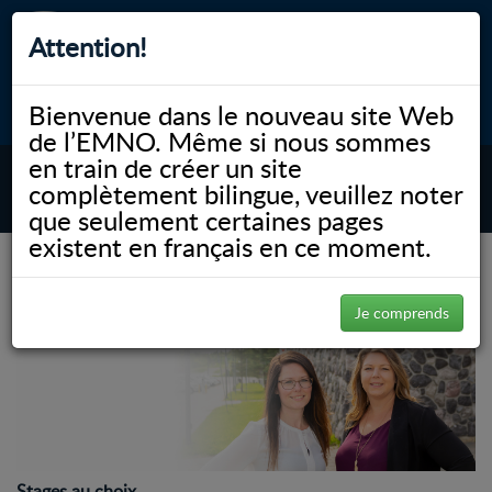
Attention!
Bienvenue dans le nouveau site Web
myNOSM
Accessibilité
A-
A+
English
de l’EMNO. Même si nous sommes
en train de créer un site
complètement bilingue, veuillez noter
MENU
que seulement certaines pages
existent en français en ce moment.
(Page 92)
NOSM.ca
Gallery
Gallery
Je comprends
Stages au choix