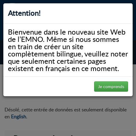
Attention!
Bienvenue dans le nouveau site Web
myNOSM
Accessibilité
A-
A+
English
de l’EMNO. Même si nous sommes
en train de créer un site
complètement bilingue, veuillez noter
MENU
que seulement certaines pages
existent en français en ce moment.
NOSM.ca
À propos de l’Université de l’EMNO
Bureaux administratifs
Ressources humaines
Benefits
Je comprends
Benefits
Désolé, cette entrée de données est seulement disponible
en
English
.