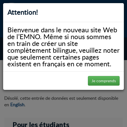
Attention!
Bienvenue dans le nouveau site Web
myNOSM
Accessibilité
A-
A+
English
de l’EMNO. Même si nous sommes
en train de créer un site
complètement bilingue, veuillez noter
MENU
que seulement certaines pages
existent en français en ce moment.
NOSM.ca
Recherche
Pour les étudiants
Funding Opportunities
Funding Opportunities
Je comprends
Désolé, cette entrée de données est seulement disponible
en
English
.
Pour les étudiants