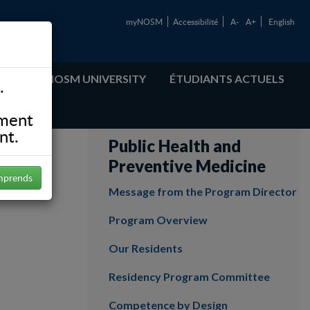
myNOSM
Accessibilité
A-
A+
English
ABOUT NOSM UNIVERSITY
ÉTUDIANTS ACTUELS
.
ement
nt.
Public Health and
Preventive Medicine
mprends
Message from the Program Director
Program Overview
Our Residents
Residency Program Committee
Competence by Design