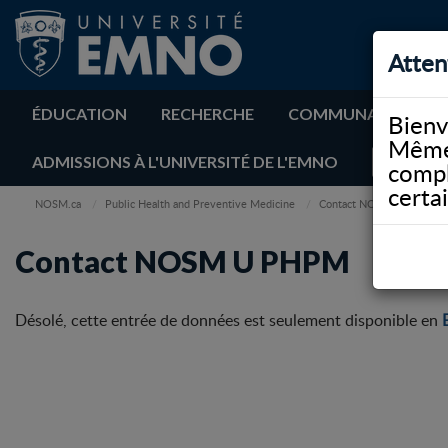
Atten
ÉDUCATION
RECHERCHE
COMMUNAUTÉ
Bienv
Même 
ADMISSIONS À L'UNIVERSITÉ DE L'EMNO
compl
certa
NOSM.ca
Public Health and Preventive Medicine
Contact NOSM U PHPM
Contact NOSM U PHPM
Désolé, cette entrée de données est seulement disponible en