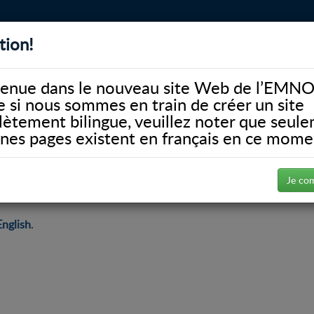
tion!
BIBLIOTHÈQUE
ALUMNI
FACULTÉ
DONATE
enue dans le nouveau site Web de l’EMNO
si nous sommes en train de créer un site
ètement bilingue, veuillez noter que seul
ines pages existent en français en ce mome
Je co
English
.