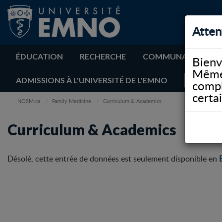
Atten
ÉDUCATION
RECHERCHE
COMMUNAUTÉ
Bienv
Même 
ADMISSIONS À L'UNIVERSITÉ DE L'EMNO
compl
certa
NOSM.ca
Family Medicine
Curriculum & Academics
Curriculum & Academics
Désolé, cette entrée de données est seulement disponible en