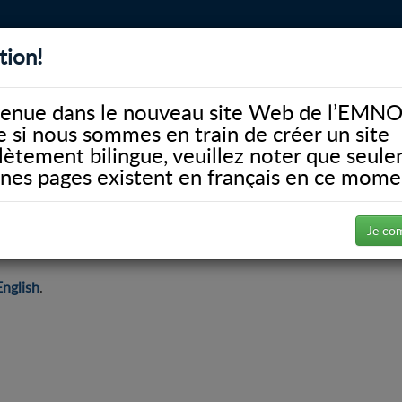
tion!
BIBLIOTHÈQUE
ALUMNI
FACULTÉ
DONATE
enue dans le nouveau site Web de l’EMNO
si nous sommes en train de créer un site
ètement bilingue, veuillez noter que seul
ines pages existent en français en ce mome
Je co
English
.