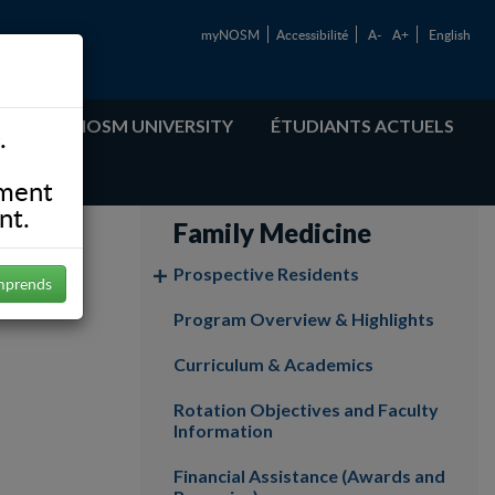
myNOSM
Accessibilité
A-
A+
English
ABOUT NOSM UNIVERSITY
ÉTUDIANTS ACTUELS
.
ement
nt.
Family Medicine
Prospective Residents
mprends
Program Overview & Highlights
Curriculum & Academics
Rotation Objectives and Faculty
Information
Financial Assistance (Awards and