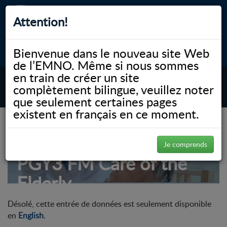
Attention!
Bienvenue dans le nouveau site Web
myNOSM
Accessibilité
A-
A+
English
de l’EMNO. Même si nous sommes
en train de créer un site
complètement bilingue, veuillez noter
MENU
que seulement certaines pages
existent en français en ce moment.
Je comprends
PGY3 FM Care of the
Elderly
Désolé, cette entrée de données est seulement disponible
en
English
.