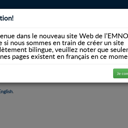
tion!
BIBLIOTHÈQUE
ALUMNI
FACULTÉ
DONATE
enue dans le nouveau site Web de l’EMNO
si nous sommes en train de créer un site
ètement bilingue, veuillez noter que seul
ines pages existent en français en ce mome
ement Matching
Je co
English
.