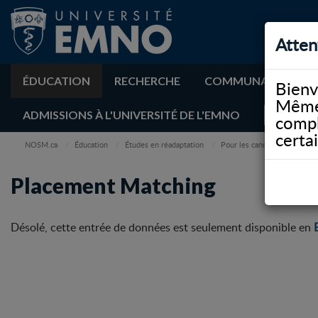
Atten
ÉDUCATION
RECHERCHE
COMMUNAUTÉ
Bienv
Même 
ADMISSIONS À L'UNIVERSITÉ DE L'EMNO
compl
certa
NOSM.ca
Éducation
Études en réadaptation
Pour les candidats
Plac
Placement Matching
Désolé, cette entrée de données est seulement disponible en