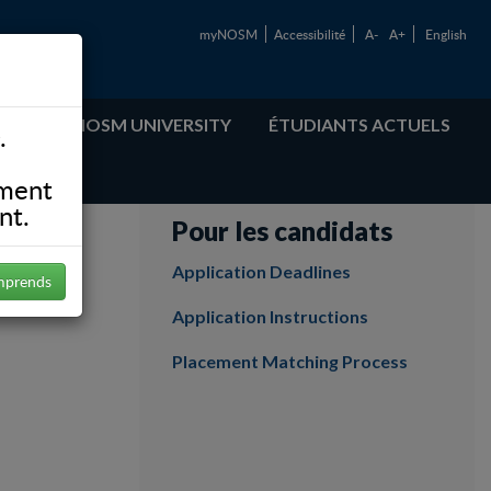
myNOSM
Accessibilité
A-
A+
English
ABOUT NOSM UNIVERSITY
ÉTUDIANTS ACTUELS
.
ement
nt.
Pour les candidats
Application Deadlines
mprends
Application Instructions
Placement Matching Process