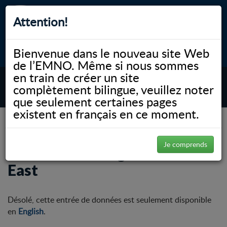
Attention!
Bienvenue dans le nouveau site Web
myNOSM
Accessibilité
A-
A+
English
de l’EMNO. Même si nous sommes
en train de créer un site
complètement bilingue, veuillez noter
MENU
que seulement certaines pages
existent en français en ce moment.
NOSM.ca
Éducation
Études en réadaptation
About Us
Clinical Learning Liaisons – East
Je comprends
Clinical Learning Liaisons –
East
Désolé, cette entrée de données est seulement disponible
en
English
.