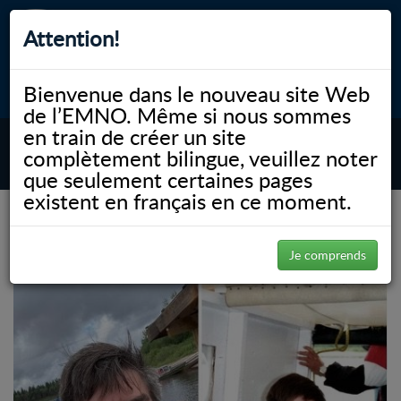
Attention!
Bienvenue dans le nouveau site Web
myNOSM
Accessibilité
A-
A+
English
de l’EMNO. Même si nous sommes
en train de créer un site
complètement bilingue, veuillez noter
MENU
que seulement certaines pages
existent en français en ce moment.
(Page 3)
NOSM.ca
Uncategorized
Uncategorized
Je comprends