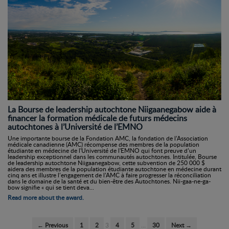
La Bourse de leadership autochtone Niigaanegabow aide à
financer la formation médicale de futurs médecins
autochtones à l’Université de l’EMNO
Une importante bourse de la Fondation AMC, la fondation de l’Association
médicale canadienne (AMC) récompense des membres de la population
étudiante en médecine de l'Université de l'EMNO qui font preuve d’un
leadership exceptionnel dans les communautés autochtones. Intitulée, Bourse
de leadership autochtone Niigaanegabow, cette subvention de 250 000 $
aidera des membres de la population étudiante autochtone en médecine durant
cinq ans et illustre l’engagement de l’AMC à faire progresser la réconciliation
dans le domaine de la santé et du bien-être des Autochtones. Nii-gaa-ne-ga-
bow signifie « qui se tient deva...
Read more about the award.
← Previous
1
2
3
4
5
…
30
Next →