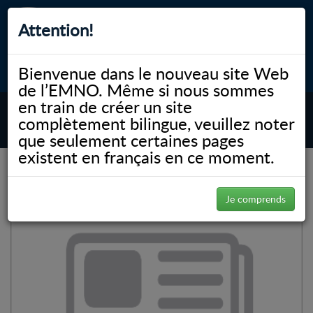
Attention!
Bienvenue dans le nouveau site Web
myNOSM
Accessibilité
A-
A+
English
de l’EMNO. Même si nous sommes
en train de créer un site
complètement bilingue, veuillez noter
MENU
que seulement certaines pages
existent en français en ce moment.
(Page 100)
NOSM.ca
Gallery
Gallery
Je comprends