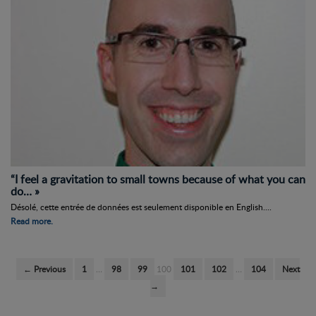
“I feel a gravitation to small towns because of what you can
do… »
Désolé, cette entrée de données est seulement disponible en English....
Read more.
← Previous
1
…
98
99
100
101
102
…
104
Next
→