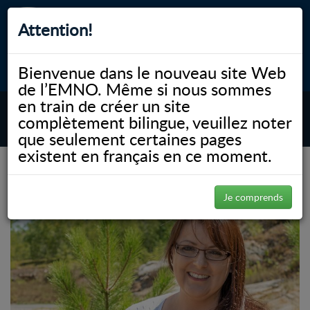
Attention!
Bienvenue dans le nouveau site Web
myNOSM
Accessibilité
A-
A+
English
de l’EMNO. Même si nous sommes
en train de créer un site
complètement bilingue, veuillez noter
MENU
que seulement certaines pages
existent en français en ce moment.
(Page 13)
NOSM.ca
Gallery
Je comprends