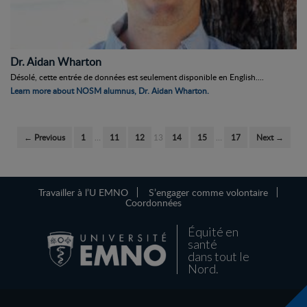
Dr. Aidan Wharton
Désolé, cette entrée de données est seulement disponible en English....
Learn more about NOSM alumnus, Dr. Aidan Wharton.
← Previous
1
…
11
12
13
14
15
…
17
Next →
Travailler à l’U EMNO
S’engager comme volontaire
Coordonnées
Équité en
santé
dans tout le
Nord.